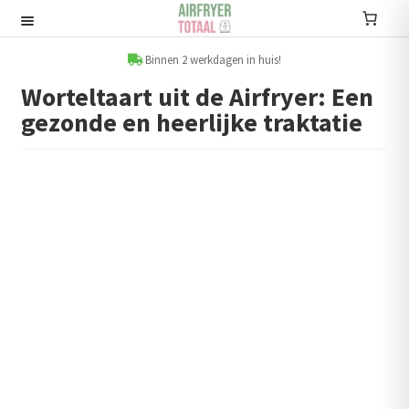
Ga
Ga
door
naar
Recepten
naar
de
Binnen 2 werkdagen in huis!
navigatie
inhoud
Worteltaart uit de Airfryer: Een
Submenu
gezonde en heerlijke traktatie
uitvouwen
Accessoires
Submenu
uitvouwen
Accessoire sets
Kookboeken
Informatie
Submenu
uitvouwen
Airfryers
Submenu