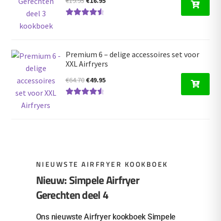
€
19.95
€
16.95
prijs
prijs
Gewaardeer
was:
is:
d
4.66
uit 5
€19.95.
€16.95.
Premium 6 – delige accessoires set voor
XXL Airfryers
Oorspronkelijke
Huidige
€
64.70
€
49.95
prijs
prijs
Gewaardeer
was:
is:
d
4.67
uit 5
€64.70.
€49.95.
NIEUWSTE AIRFRYER KOOKBOEK
Nieuw: Simpele Airfryer
Gerechten deel 4
Ons nieuwste Airfryer kookboek Simpele