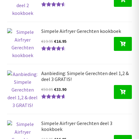
prijs
prijs
Gewaardeer
was:
is:
d
4.68
uit 5
€17.50.
€16.95.
Simpele Airfryer Gerechten kookboek
Oorspronkelijke
Huidige
€
19.95
€
16.95
prijs
prijs
Gewaardeer
was:
is:
d
4.63
uit 5
€19.95.
€16.95.
Aanbieding: Simpele Gerechten deel 1,2 &
deel 3 GRATIS!
Oorspronkelijke
Huidige
€
50.85
€
33.90
prijs
prijs
Gewaardeerd
was:
is:
4.80
uit 5
€50.85.
€33.90.
Simpele Airfryer Gerechten deel 3
kookboek
Oorspronkelijke
Huidige