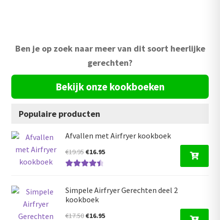
Ben je op zoek naar meer van dit soort heerlijke
gerechten?
Bekijk onze kookboeken
Populaire producten
Afvallen met Airfryer kookboek
Oorspronkelijke
Huidige
€
19.95
€
16.95
prijs
prijs
Gewaardeer
was:
is:
d
4.59
uit 5
€19.95.
€16.95.
Simpele Airfryer Gerechten deel 2
kookboek
Oorspronkelijke
Huidige
€
17.50
€
16.95