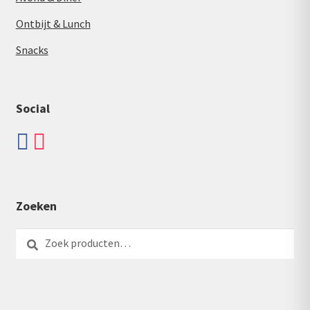
Ontbijt & Lunch
Snacks
Social
Zoeken
Zoeken
Zoeken
naar: