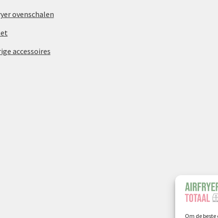
ryer ovenschalen
let
ige accessoires
Om de beste e