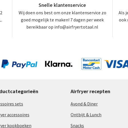
Snelle klantenservice
 2
Wij doen ons best om onze klantenservice zo
Als 
L.
goed mogelijk te maken! 7 dagen per week
ook 
bereikbaar op info@airfryertotaal.nl
ductcategorieën
Airfryer recepten
ssoires sets
Avond & Diner
ryer accessoires
Ontbijt & Lunch
ryer kookboeken
Snacks