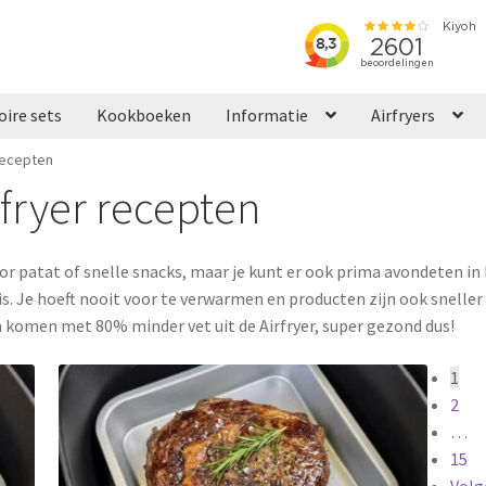
oire sets
Kookboeken
Informatie
Airfryers
recepten
rfryer recepten
or patat of snelle snacks, maar je kunt er ook prima avondeten in
uis. Je hoeft nooit voor te verwarmen en producten zijn ook sneller
en komen met 80% minder vet uit de Airfryer, super gezond dus!
1
2
…
15