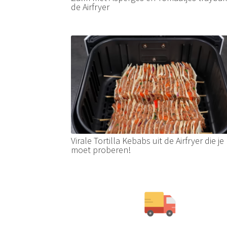
de Airfryer
Virale Tortilla Kebabs uit de Airfryer die je
moet proberen!