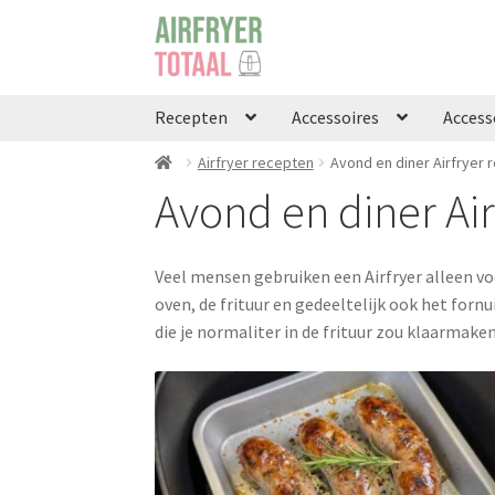
Ga
Ga
door
naar
naar
de
navigatie
inhoud
Recepten
Accessoires
Access
Airfryer recepten
Avond en diner Airfryer 
Avond en diner Ai
Veel mensen gebruiken een Airfryer alleen vo
oven, de frituur en gedeeltelijk ook het forn
die je normaliter in de frituur zou klaarmak
Berichten
paginering