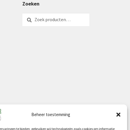
Zoeken
Zoeken
Zoeken
naar:
Beheer toestemming
rvaringen te bieden, gebruiken wij technologieën zoals cookies om informatie