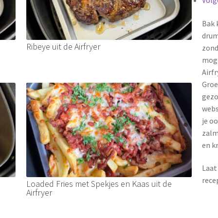
Volg
Bak 
drum
Ribeye uit de Airfryer
zond
moge
Airf
Groe
gezo
webs
je o
zalm
en k
Laat
rece
Loaded Fries met Spekjes en Kaas uit de
Airfryer