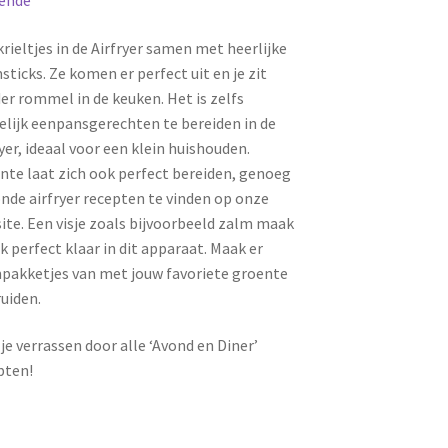
ende
krieltjes in de Airfryer samen met heerlijke
sticks. Ze komen er perfect uit en je zit
er rommel in de keuken. Het is zelfs
lijk eenpansgerechten te bereiden in de
ryer, ideaal voor een klein huishouden.
nte laat zich ook perfect bereiden, genoeg
nde airfryer recepten te vinden op onze
ite. Een visje zoals bijvoorbeeld zalm maak
ok perfect klaar in dit apparaat. Maak er
pakketjes van met jouw favoriete groente
ruiden.
 je verrassen door alle ‘Avond en Diner’
pten!