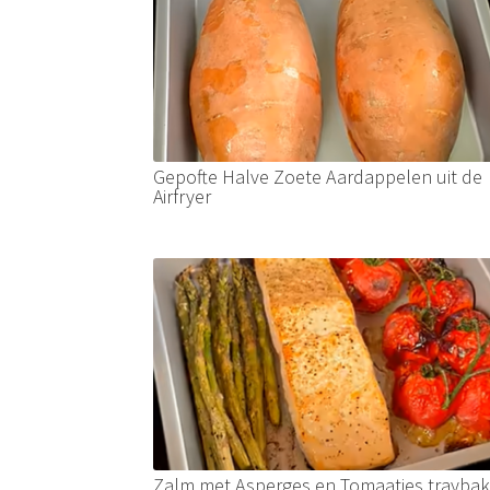
Gepofte Halve Zoete Aardappelen uit de
Airfryer
Zalm met Asperges en Tomaatjes traybak