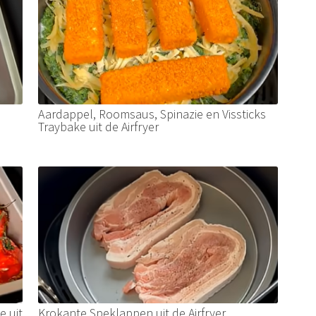
Aardappel, Roomsaus, Spinazie en Vissticks
Traybake uit de Airfryer
e uit
Krokante Speklappen uit de Airfryer