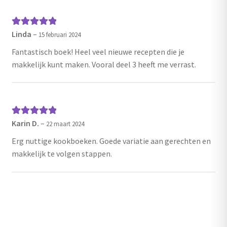
Linda
–
Gewaardeerd
15 februari 2024
5
uit 5
Fantastisch boek! Heel veel nieuwe recepten die je
makkelijk kunt maken. Vooral deel 3 heeft me verrast.
Karin D.
–
Gewaardeerd
22 maart 2024
5
uit 5
Erg nuttige kookboeken. Goede variatie aan gerechten en
makkelijk te volgen stappen.