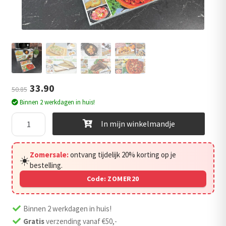
uitvouwen
Outlet
Oorspronkelijke
Huidige
33.90
50.85
Binnen 2 werkdagen in huis!
prijs
prijs
Aanbieding:
was:
is:
In mijn winkelmandje
Simpele
€50.85.
€33.90.
Gerechten
Zomersale:
ontvang tijdelijk 20% korting op je
deel
☀️
bestelling.
1,2
Code:
ZOMER20
&
deel
3
Binnen 2 werkdagen in huis!
GRATIS!
Gratis
verzending vanaf €50,-