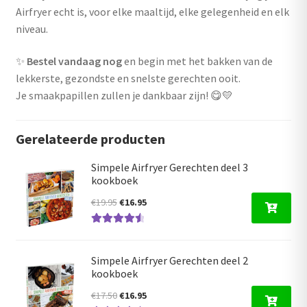
Airfryer echt is, voor elke maaltijd, elke gelegenheid en elk
niveau.
✨
Bestel vandaag nog
en begin met het bakken van de
lekkerste, gezondste en snelste gerechten ooit.
Je smaakpapillen zullen je dankbaar zijn! 😋💛
Gerelateerde producten
Simpele Airfryer Gerechten deel 3
kookboek
Oorspronkelijke
Huidige
€
19.95
€
16.95
prijs
prijs
Gewaardeer
was:
is:
d
4.66
uit 5
€19.95.
€16.95.
Simpele Airfryer Gerechten deel 2
kookboek
Oorspronkelijke
Huidige
€
17.50
€
16.95