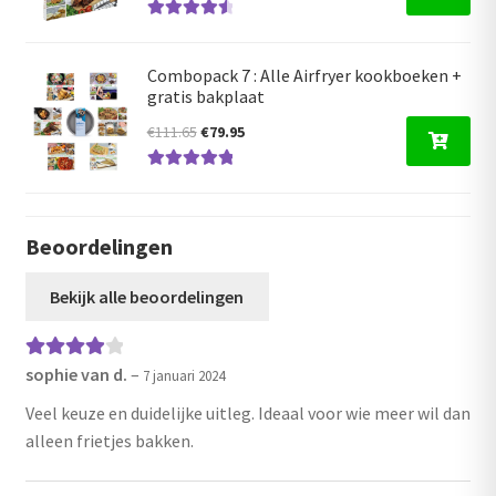
prijs
prijs
Gewaardeer
was:
is:
d
4.68
uit 5
€17.50.
€16.95.
Combopack 7 : Alle Airfryer kookboeken +
gratis bakplaat
Oorspronkelijke
Huidige
€
111.65
€
79.95
prijs
prijs
Gewaardeerd
was:
is:
5.00
uit 5
€111.65.
€79.95.
Beoordelingen
Bekijk alle beoordelingen
sophie van d.
–
Gewaarde
7 januari 2024
erd
4
uit 5
Veel keuze en duidelijke uitleg. Ideaal voor wie meer wil dan
alleen frietjes bakken.