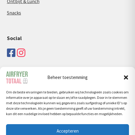
Ontbijt & Lunch
Snacks
Social
Beheer toestemming
Zoeken
Om de beste ervaringen te bieden, gebruiken wij technologieën zoals cookies om
Zoeken
Zoeken
informatie over je apparaat op te slaan en/of te raadplegen. Door in te stemmen
naar:
met deze technologieën kunnen wij gegevens zoals surfgedrag of unieke ID's op
deze site verwerken. Als je geen toestemming geeft of uw toestemming intrekt,
kan dit een nadelige invloed hebben op bepaalde functies en mogelijkheden.
Accepteren