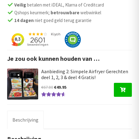
aantal
Veilig
betalen met iDEAL, Klarna of Creditcard
Qshops keurmerk;
betrouwbare
webwinkel
14 dagen
niet goed geld terug garantie
Je zou ook kunnen houden van …
Aanbieding 2: Simpele Airfryer Gerechten
deel 1, 2, 3 & deel 4 Gratis!
Oorspronkelijke
Huidige
€
67.80
€
49.95
prijs
prijs
Gewaardeer
was:
is:
d
4.75
uit 5
€67.80.
€49.95.
Beschrijving
Beschrijving