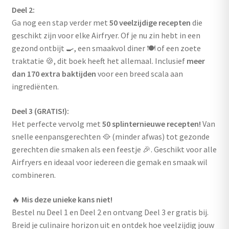
Deel 2:
Ga nog een stap verder met
50 veelzijdige recepten
die
geschikt zijn voor elke Airfryer. Of je nu zin hebt in een
gezond ontbijt 🍳, een smaakvol diner 🍽️ of een zoete
traktatie 🍪, dit boek heeft het allemaal. Inclusief
meer
dan 170 extra baktijden
voor een breed scala aan
ingrediënten.
Deel 3 (GRATIS!):
Het perfecte vervolg met
50 splinternieuwe recepten!
Van
snelle eenpansgerechten 🥘 (minder afwas) tot gezonde
gerechten die smaken als een feestje 🎉. Geschikt voor alle
Airfryers en ideaal voor iedereen die gemak en smaak wil
combineren.
🔥
Mis deze unieke kans niet!
Bestel nu Deel 1 en Deel 2 en ontvang Deel 3 er gratis bij.
Breid je culinaire horizon uit en ontdek hoe veelzijdig jouw