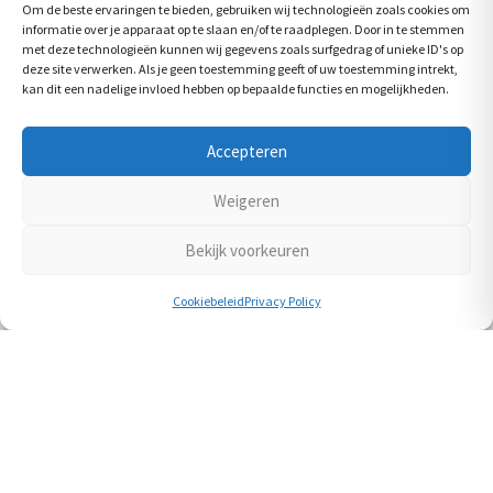
Om de beste ervaringen te bieden, gebruiken wij technologieën zoals cookies om
Ontbijt & Lunch
informatie over je apparaat op te slaan en/of te raadplegen. Door in te stemmen
met deze technologieën kunnen wij gegevens zoals surfgedrag of unieke ID's op
Snacks
deze site verwerken. Als je geen toestemming geeft of uw toestemming intrekt,
kan dit een nadelige invloed hebben op bepaalde functies en mogelijkheden.
Accepteren
Social
Weigeren
Bekijk voorkeuren
Cookiebeleid
Privacy Policy
Zoeken
Zoeken
Zoeken
naar: