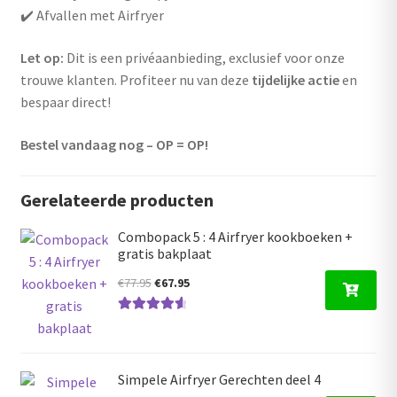
✔️ Afvallen met Airfryer
Let op:
Dit is een privéaanbieding, exclusief voor onze
trouwe klanten. Profiteer nu van deze
tijdelijke actie
en
bespaar direct!
Bestel vandaag nog – OP = OP!
Gerelateerde producten
Combopack 5 : 4 Airfryer kookboeken +
gratis bakplaat
Oorspronkelijke
Huidige
€
77.95
€
67.95
prijs
prijs
Gewaardeer
was:
is:
d
4.70
uit 5
€77.95.
€67.95.
Simpele Airfryer Gerechten deel 4