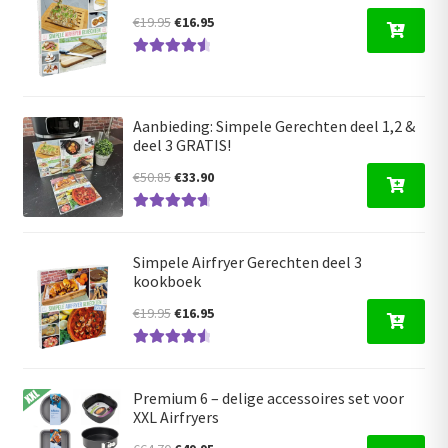
Oorspronkelijke
Huidige
€
19.95
€
16.95
prijs
prijs
Gewaardeer
was:
is:
d
4.63
uit 5
€19.95.
€16.95.
Aanbieding: Simpele Gerechten deel 1,2 &
deel 3 GRATIS!
Oorspronkelijke
Huidige
€
50.85
€
33.90
prijs
prijs
Gewaardeerd
was:
is:
4.80
uit 5
€50.85.
€33.90.
Simpele Airfryer Gerechten deel 3
kookboek
Oorspronkelijke
Huidige
€
19.95
€
16.95
prijs
prijs
Gewaardeer
was:
is:
d
4.66
uit 5
€19.95.
€16.95.
Premium 6 – delige accessoires set voor
XXL Airfryers
Oorspronkelijke
Huidige