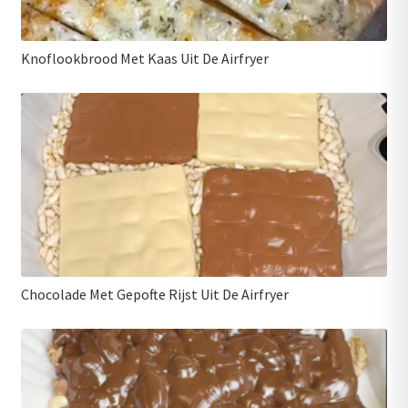
Knoflookbrood Met Kaas Uit De Airfryer
Chocolade Met Gepofte Rijst Uit De Airfryer