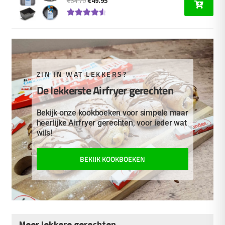
€
64.70
€
49.95
prijs
prijs
Gewaardeer
was:
is:
d
4.67
uit 5
€64.70.
€49.95.
ZIN IN WAT LEKKERS?
De lekkerste Airfryer gerechten
Bekijk onze kookboeken voor simpele maar
heerlijke Airfryer gerechten, voor ieder wat
wils!
BEKIJK KOOKBOEKEN
Meer lekkere gerechten...