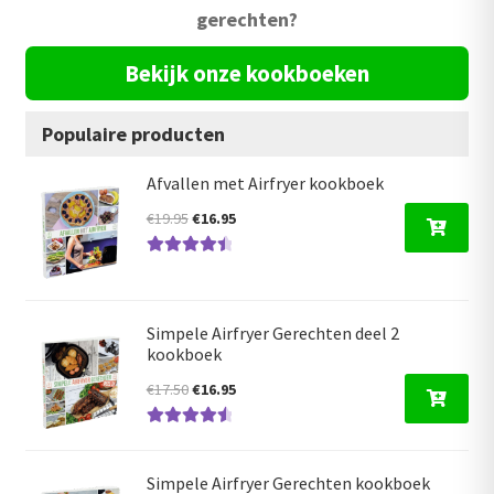
gerechten?
Bekijk onze kookboeken
Populaire producten
Afvallen met Airfryer kookboek
Oorspronkelijke
Huidige
€
19.95
€
16.95
prijs
prijs
Gewaardeer
was:
is:
d
4.59
uit 5
€19.95.
€16.95.
Simpele Airfryer Gerechten deel 2
kookboek
Oorspronkelijke
Huidige
€
17.50
€
16.95
prijs
prijs
Gewaardeer
was:
is:
d
4.68
uit 5
€17.50.
€16.95.
Simpele Airfryer Gerechten kookboek