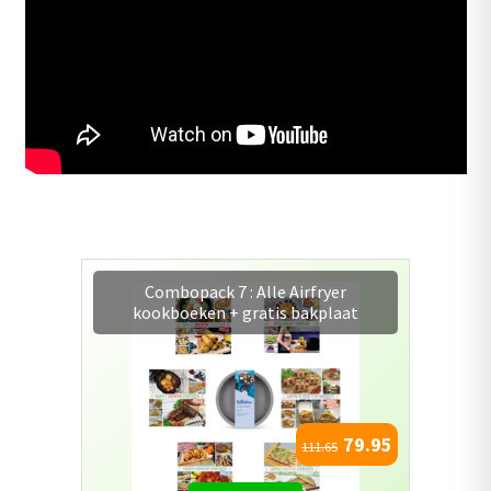
Combopack 7 : Alle Airfryer
kookboeken + gratis bakplaat
79.95
111.65