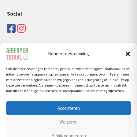
Social
Beheer toestemming
Zoeken
Om de beste ervaringen te bieden, gebruiken wij technologieën zoals cookies om
Zoeken
Zoeken
informatie over je apparaat op te slaan en/of te raadplegen. Door in te stemmen
naar:
met deze technologieën kunnen wij gegevens zoals surfgedrag of unieke ID's op
deze site verwerken. Als je geen toestemming geeft of uw toestemming intrekt,
kan dit een nadelige invloed hebben op bepaalde functies en mogelijkheden.
Accepteren
© Airfryertotaal.nl 2026
Weigeren
Privacy Policy
Bekijk voorkeuren