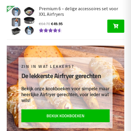
d
4.66
uit 5
€19.95.
€16.95.
Premium 6 – delige accessoires set voor
XXL Airfryers
Oorspronkelijke
Huidige
€
64.70
€
49.95
prijs
prijs
Gewaardeer
was:
is:
d
4.67
uit 5
€64.70.
€49.95.
ZIN IN WAT LEKKERS?
De lekkerste Airfryer gerechten
Bekijk onze kookboeken voor simpele maar
heerlijke Airfryer gerechten, voor ieder wat
wils!
BEKIJK KOOKBOEKEN