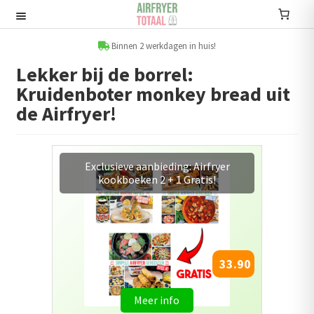
Ga
Ga
door
naar
Recepten
naar
de
Binnen 2 werkdagen in huis!
navigatie
inhoud
Lekker bij de borrel:
Submenu
Kruidenboter monkey bread uit
uitvouwen
Accessoires
de Airfryer!
Submenu
uitvouwen
Accessoire sets
Exclusieve aanbieding: Airfryer
kookboeken 2 + 1 Gratis!
Kookboeken
Informatie
Submenu
33.90
uitvouwen
Airfryers
Meer info
Submenu