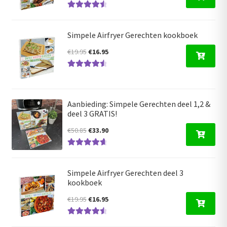
prijs
prijs
Gewaardeer
was:
is:
d
4.68
uit 5
€17.50.
€16.95.
Simpele Airfryer Gerechten kookboek
Oorspronkelijke
Huidige
€
19.95
€
16.95
prijs
prijs
Gewaardeer
was:
is:
d
4.63
uit 5
€19.95.
€16.95.
Aanbieding: Simpele Gerechten deel 1,2 &
deel 3 GRATIS!
Oorspronkelijke
Huidige
€
50.85
€
33.90
prijs
prijs
Gewaardeerd
was:
is:
4.80
uit 5
€50.85.
€33.90.
Simpele Airfryer Gerechten deel 3
kookboek
Oorspronkelijke
Huidige
€
19.95
€
16.95
prijs
prijs
Gewaardeer
was:
is: