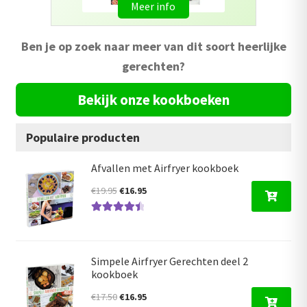
Meer info
Ben je op zoek naar meer van dit soort heerlijke
gerechten?
Bekijk onze kookboeken
Populaire producten
Afvallen met Airfryer kookboek
Oorspronkelijke
Huidige
€
19.95
€
16.95
prijs
prijs
Gewaardeer
was:
is:
d
4.59
uit 5
€19.95.
€16.95.
Simpele Airfryer Gerechten deel 2
kookboek
Oorspronkelijke
Huidige
€
17.50
€
16.95