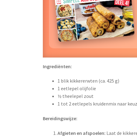
Ingrediënten:
1 blik kikkererwten (ca. 425 g)
1 eetlepel olijfolie
½ theelepel zout
1 tot 2 eetlepels kruidenmix naar keuz
Bereidingswijze:
Afgieten en afspoelen:
Laat de kikker