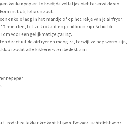
en keukenpapier. Je hoeft de velletjes niet te verwijderen.
kom met olijfolie en zout.
en enkele laag in het mandje of op het rekje van je airfryer.
t 12 minuten
, tot ze krokant en goudbruin zijn. Schud de
r om voor een gelijkmatige garing.
en direct uit de airfryer en meng ze, terwijl ze nog warm zijn,
d door zodat alle kikkererwten bedekt zijn.
ayennepeper
a
rt, zodat ze lekker krokant blijven. Bewaar luchtdicht voor