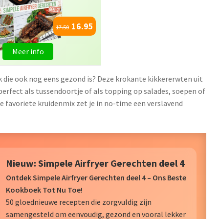
16.95
17.50
Meer info
k die ook nog eens gezond is? Deze krokante kikkererwten uit
 perfect als tussendoortje of als topping op salades, soepen of
e favoriete kruidenmix zet je in no-time een verslavend
Nieuw: Simpele Airfryer Gerechten deel 4
Ontdek Simpele Airfryer Gerechten deel 4 – Ons Beste
Kookboek Tot Nu Toe!
50 gloednieuwe recepten die zorgvuldig zijn
samengesteld om eenvoudig, gezond en vooral lekker