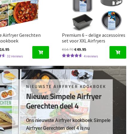
 Airfryer Gerechten
Premium 6 – delige accessoires
 kookboek
set voor XXL Airfryers
orspronkelijke
Huidige
Oorspronkelijke
Huidige
16.95
€
64.70
€
49.95
rijs
prijs
prijs
prijs
32
reviews
4
reviews
erd
Gewaardeerd
as:
is:
was:
is:
5
4.67
uit 5
19.95.
€16.95.
€64.70.
€49.95.
NIEUWSTE AIRFRYER KOOKBOEK
Nieuw: Simpele Airfryer
Gerechten deel 4
Ons nieuwste Airfryer kookboek Simpele
Airfryer Gerechten deel 4 is nu