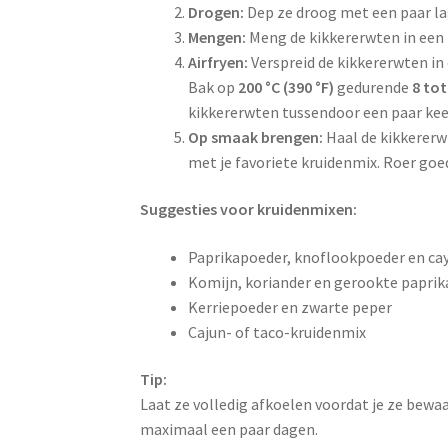
Drogen:
Dep ze droog met een paar lag
Mengen:
Meng de kikkererwten in een 
Airfryen:
Verspreid de kikkererwten in e
Bak op
200 °C (390 °F)
gedurende
8 to
kikkererwten tussendoor een paar kee
Op smaak brengen:
Haal de kikkererwt
met je favoriete kruidenmix. Roer goe
Suggesties voor kruidenmixen:
Paprikapoeder, knoflookpoeder en c
Komijn, koriander en gerookte paprik
Kerriepoeder en zwarte peper
Cajun- of taco-kruidenmix
Tip:
Laat ze volledig afkoelen voordat je ze bewaa
maximaal een paar dagen.