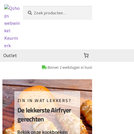
Zoeken
Zoeken
naar:
Outlet
Binnen 2 werkdagen in huis!
ZIN IN WAT LEKKERS?
De lekkerste Airfryer
gerechten
Bekijk onze kookboeken