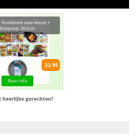
r Kookboek naar keuze +
Bakplaat 20.5cm
22.95
Meer info
t heerlijke gerechten?