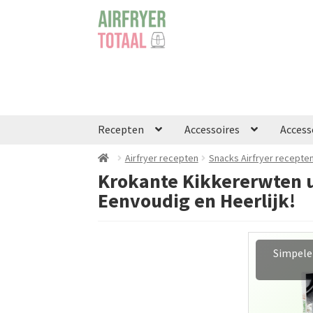
Ga
Ga
door
naar
naar
de
navigatie
inhoud
Recepten
Accessoires
Access
Airfryer recepten
Snacks Airfryer recepte
Krokante Kikkererwten ui
Eenvoudig en Heerlijk!
Simpele 