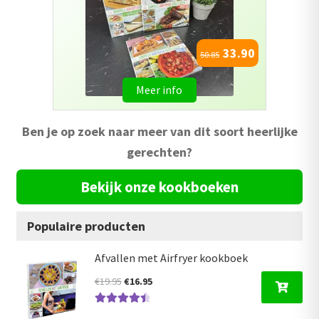
49.95
54.95
Meer info
Ben je op zoek naar meer van dit soort heerlijke
gerechten?
Bekijk onze kookboeken
Populaire producten
Afvallen met Airfryer kookboek
Oorspronkelijke
Huidige
€
19.95
€
16.95
prijs
prijs
Gewaardeer
was:
is: