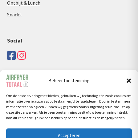
Ontbijt & Lunch
Snacks
Social
Beheer toestemming
Zoeken
Om de beste ervaringen te bieden, gebruiken wij technologieën zoals cookies om
Zoeken
Zoeken
informatie over je apparaat op te slaan en/of te raadplegen. Door in te stemmen
naar:
met deze technologieën kunnen wij gegevens zoals surfgedrag of unieke ID's op
deze site verwerken. Als je geen toestemming geeft of uw toestemming intrekt,
kan dit een nadelige invloed hebben op bepaalde functies en mogelijkheden.
Accepteren