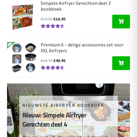
Simpele Airfryer Gerechten deel 3
kookboek
Oorspronkelijke
Huidige
€
19.95
€
16.95
prijs
prijs
Gewaardeer
was:
is:
d
4.66
uit 5
€19.95.
€16.95.
Premium 6 – delige accessoires set voor
XXL Airfryers
Oorspronkelijke
Huidige
€
64.70
€
49.95
prijs
prijs
Gewaardeer
was:
is:
d
4.67
uit 5
€64.70.
€49.95.
NIEUWSTE AIRFRYER KOOKBOEK
Nieuw: Simpele Airfryer
Gerechten deel 4