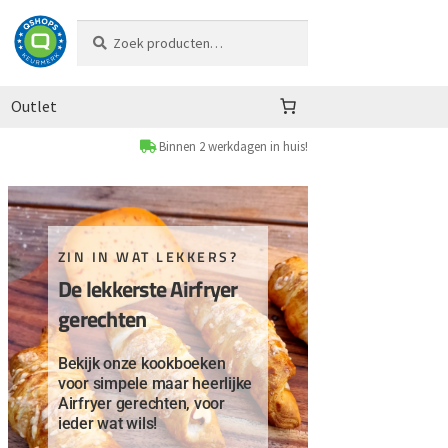
Zoeken
Zoeken
naar:
Outlet
Binnen 2 werkdagen in huis!
ZIN IN WAT LEKKERS?
De lekkerste Airfryer
gerechten
Bekijk onze kookboeken
voor simpele maar heerlijke
Airfryer gerechten, voor
ieder wat wils!