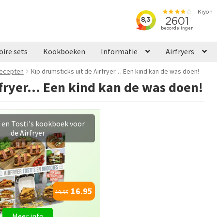
oire sets
Kookboeken
Informatie
Airfryers
recepten
Kip drumsticks uit de Airfryer… Een kind kan de was doen!
rfryer… Een kind kan de was doen!
 en Tosti's kookboek voor
de Airfryer
16.95
19.95
Meer info