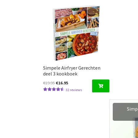
Simpele Airfryer Gerechten
deel 3 kookboek
Oorspronkelijke
Huidige
€
19.95
€
16.95
prijs
prijs
32
reviews
Gewaardeerd
was:
is:
4.66
uit 5
€19.95.
€16.95.
Simpe