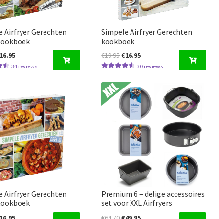
 Airfryer Gerechten
Simpele Airfryer Gerechten
 kookboek
kookboek
orspronkelijke
Huidige
Oorspronkelijke
Huidige
16.95
€
19.95
€
16.95
rijs
prijs
prijs
prijs
34
reviews
30
reviews
erd
Gewaardeer
as:
is:
was:
is:
5
d
4.63
uit 5
17.50.
€16.95.
€19.95.
€16.95.
 Airfryer Gerechten
Premium 6 – delige accessoires
 kookboek
set voor XXL Airfryers
orspronkelijke
Huidige
Oorspronkelijke
Huidige
16.95
€
64.70
€
49.95