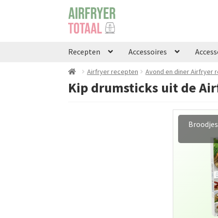
Ga
Ga
door
naar
naar
de
navigatie
inhoud
Recepten
Accessoires
Access
Airfryer recepten
Avond en diner Airfryer 
Kip drumsticks uit de Ai
Broodjes