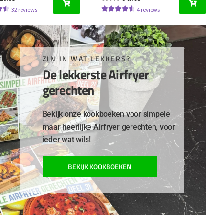
rijs
prijs
prijs
prijs
32
reviews
4
reviews
erd
Gewaardeerd
as:
is:
was:
is:
5
4.67
uit 5
19.95.
€16.95.
€64.70.
€49.95.
ZIN IN WAT LEKKERS?
De lekkerste Airfryer
gerechten
Bekijk onze kookboeken voor simpele
maar heerlijke Airfryer gerechten, voor
ieder wat wils!
BEKIJK KOOKBOEKEN