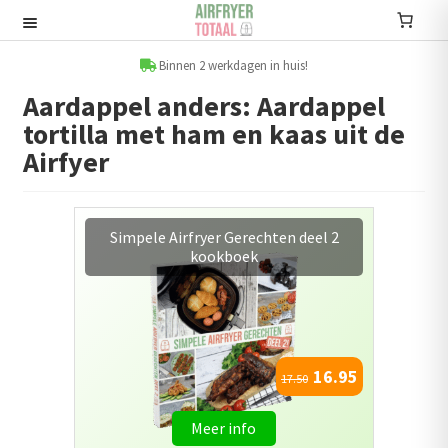
Ga
Ga
door
naar
Recepten
naar
de
Binnen 2 werkdagen in huis!
navigatie
inhoud
Aardappel anders: Aardappel
Submenu
tortilla met ham en kaas uit de
uitvouwen
Accessoires
Airfyer
Submenu
uitvouwen
Accessoire sets
Broodjes en Tosti's kookboek voor
de Airfryer
Kookboeken
Informatie
Submenu
16.95
uitvouwen
19.95
Airfryers
Meer info
Submenu