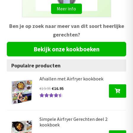
Meer info
Ben je op zoek naar meer van dit soort heerlijke
gerechten?
Bekijk onze kookboeken
Populaire producten
Afvallen met Airfryer kookboek
Oorspronkelijke
Huidige
€
19.95
€
16.95
prijs
prijs
Gewaardeer
was:
is:
d
4.59
uit 5
€19.95.
€16.95.
Simpele Airfryer Gerechten deel 2
kookboek