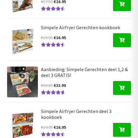
Oorspronkelijke
Huidige
€
17.50
€
16.95
prijs
prijs
Gewaardeer
was:
is:
d
4.68
uit 5
€17.50.
€16.95.
Simpele Airfryer Gerechten kookboek
Oorspronkelijke
Huidige
€
19.95
€
16.95
prijs
prijs
Gewaardeer
was:
is:
d
4.63
uit 5
€19.95.
€16.95.
Aanbieding: Simpele Gerechten deel 1,2 &
deel 3 GRATIS!
Oorspronkelijke
Huidige
€
50.85
€
33.90
prijs
prijs
Gewaardeerd
was:
is:
4.80
uit 5
€50.85.
€33.90.
Simpele Airfryer Gerechten deel 3
kookboek
Oorspronkelijke
Huidige
€
19.95
€
16.95
prijs
prijs