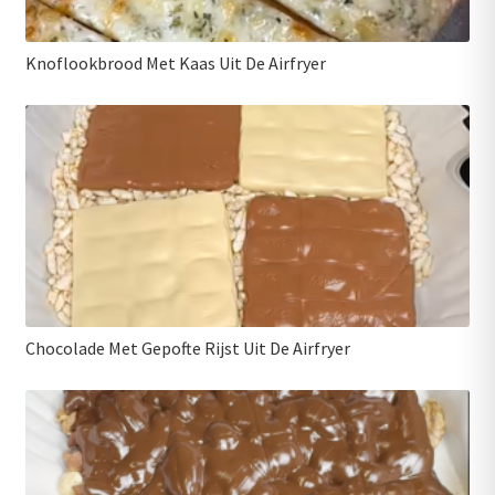
Knoflookbrood Met Kaas Uit De Airfryer
Chocolade Met Gepofte Rijst Uit De Airfryer