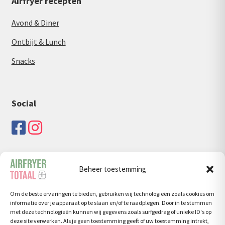
Airfryer recepten
Avond & Diner
Ontbijt & Lunch
Snacks
Social
Beheer toestemming
Zoeken
Om de beste ervaringen te bieden, gebruiken wij technologieën zoals cookies om
Zoeken
Zoeken
informatie over je apparaat op te slaan en/of te raadplegen. Door in te stemmen
naar:
met deze technologieën kunnen wij gegevens zoals surfgedrag of unieke ID's op
deze site verwerken. Als je geen toestemming geeft of uw toestemming intrekt,