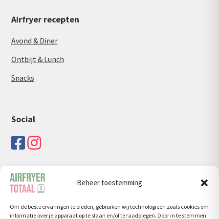
Airfryer recepten
Avond & Diner
Ontbijt & Lunch
Snacks
Social
Beheer toestemming
Zoeken
Om de beste ervaringen te bieden, gebruiken wij technologieën zoals cookies om
Zoeken
Zoeken
informatie over je apparaat op te slaan en/of te raadplegen. Door in te stemmen