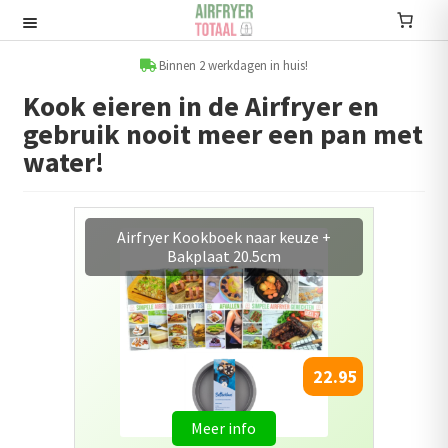
Ga
Ga
door
naar
Recepten
naar
de
Binnen 2 werkdagen in huis!
navigatie
inhoud
Kook eieren in de Airfryer en
Submenu
gebruik nooit meer een pan met
uitvouwen
Accessoires
water!
Submenu
uitvouwen
Accessoire sets
Exclusieve aanbieding: Airfryer
kookboeken 2 + 1 Gratis!
Kookboeken
Informatie
Submenu
33.90
uitvouwen
Airfryers
Meer info
Submenu