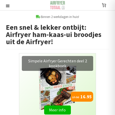
Ga
Ga
door
naar
Recepten
naar
de
Binnen 2 werkdagen in huis!
navigatie
inhoud
Een snel & lekker ontbijt:
Submenu
Airfryer ham-kaas-ui broodjes
uitvouwen
Accessoires
uit de Airfryer!
Submenu
uitvouwen
Accessoire sets
Broodjes en Tosti's kookboek voor
de Airfryer
Kookboeken
Informatie
Submenu
16.95
uitvouwen
19.95
Airfryers
Meer info
Submenu