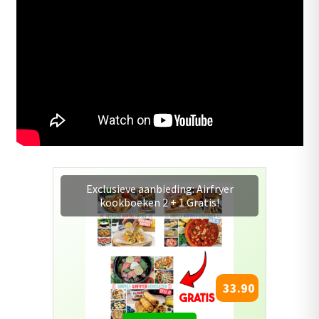
Combopack 5 : 4 Airfryer
kookboeken + gratis bakplaat
67.95
77.95