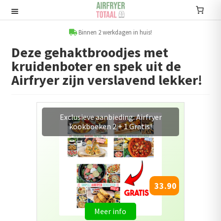
Ga
Ga
door
naar
Recepten
naar
de
Binnen 2 werkdagen in huis!
navigatie
inhoud
Deze gehaktbroodjes met
Submenu
kruidenboter en spek uit de
uitvouwen
Accessoires
Airfryer zijn verslavend lekker!
Submenu
uitvouwen
Accessoire sets
Combopack 5 : 4 Airfryer
kookboeken + gratis bakplaat
Kookboeken
Informatie
Submenu
67.95
uitvouwen
77.95
Airfryers
Meer info
Submenu