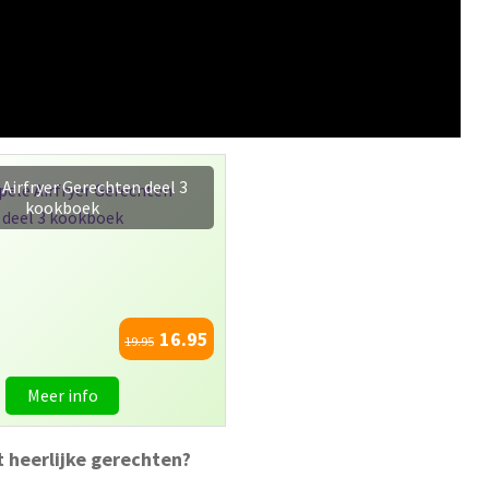
r Kookboek naar keuze +
Bakplaat 20.5cm
22.95
Meer info
t heerlijke gerechten?