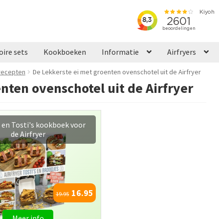
oire sets
Kookboeken
Informatie
Airfryers
 recepten
De Lekkerste ei met groenten ovenschotel uit de Airfryer
nten ovenschotel uit de Airfryer
n met Airfryer kookboek
16.95
19.95
Meer info