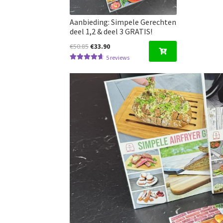
Aanbieding: Simpele Gerechten
deel 1,2 & deel 3 GRATIS!
Oorspronkelijke
Huidige
€
50.85
€
33.90
prijs
prijs
5
reviews
Gewaardeerd
was:
is:
4.80
uit 5
€50.85.
€33.90.