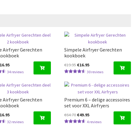
 Airfryer Gerechten
Simpele Airfryer Gerechten
 kookboek
kookboek
orspronkelijke
Huidige
Oorspronkelijke
Huidige
16.95
€
19.95
€
16.95
rijs
prijs
prijs
prijs
34
reviews
30
reviews
erd
Gewaardeer
as:
is:
was:
is:
5
d
4.63
uit 5
17.50.
€16.95.
€19.95.
€16.95.
 Airfryer Gerechten
Premium 6 – delige accessoires
 kookboek
set voor XXL Airfryers
orspronkelijke
Huidige
Oorspronkelijke
Huidige
16.95
€
64.70
€
49.95
rijs
prijs
prijs
prijs
32
reviews
4
reviews
erd
Gewaardeerd
as:
is:
was:
is:
5
4.67
uit 5
19.95.
€16.95.
€64.70.
€49.95.