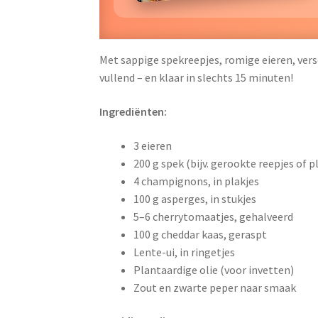
Met sappige spekreepjes, romige eieren, vers
vullend – en klaar in slechts 15 minuten!
Ingrediënten:
3 eieren
200 g spek (bijv. gerookte reepjes of p
4 champignons, in plakjes
100 g asperges, in stukjes
5–6 cherrytomaatjes, gehalveerd
100 g cheddar kaas, geraspt
Lente-ui, in ringetjes
Plantaardige olie (voor invetten)
Zout en zwarte peper naar smaak