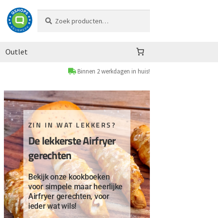
Zoeken
Zoeken
naar:
Outlet
Binnen 2 werkdagen in huis!
ZIN IN WAT LEKKERS?
De lekkerste Airfryer
gerechten
Bekijk onze kookboeken
voor simpele maar heerlijke
Airfryer gerechten, voor
ieder wat wils!