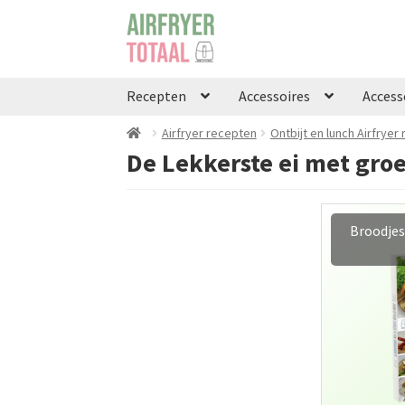
Ga
Ga
door
naar
naar
de
navigatie
inhoud
Recepten
Accessoires
Access
Airfryer recepten
Ontbijt en lunch Airfryer
De Lekkerste ei met groe
Afvalle