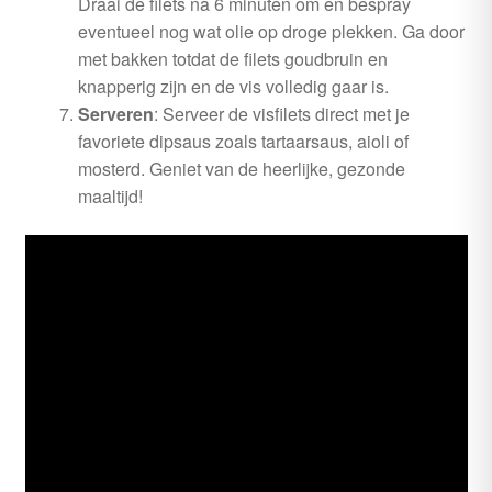
Draai de filets na 6 minuten om en bespray
eventueel nog wat olie op droge plekken. Ga door
met bakken totdat de filets goudbruin en
knapperig zijn en de vis volledig gaar is.
Serveren
: Serveer de visfilets direct met je
favoriete dipsaus zoals tartaarsaus, aioli of
mosterd. Geniet van de heerlijke, gezonde
maaltijd!