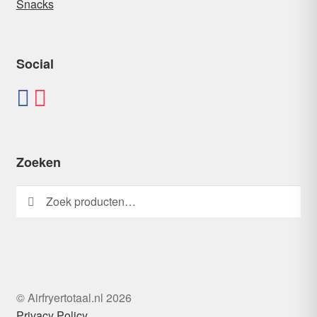
Snacks
Social
Zoeken
Zoeken
Zoeken
naar:
© Airfryertotaal.nl 2026
Privacy Policy