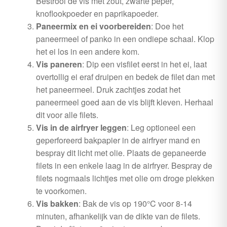
Bestrooi de vis met zout, zwarte peper,
knoflookpoeder en paprikapoeder.
Paneermix en ei voorbereiden
: Doe het
paneermeel of panko in een ondiepe schaal. Klop
het ei los in een andere kom.
Vis paneren
: Dip een visfilet eerst in het ei, laat
overtollig ei eraf druipen en bedek de filet dan met
het paneermeel. Druk zachtjes zodat het
paneermeel goed aan de vis blijft kleven. Herhaal
dit voor alle filets.
Vis in de airfryer leggen
: Leg optioneel een
geperforeerd bakpapier in de airfryer mand en
bespray dit licht met olie. Plaats de gepaneerde
filets in een enkele laag in de airfryer. Bespray de
filets nogmaals lichtjes met olie om droge plekken
te voorkomen.
Vis bakken
: Bak de vis op 190°C voor 8-14
minuten, afhankelijk van de dikte van de filets.