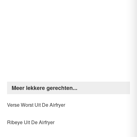
De lekkerste Airfryer gerechten
Bekijk onze kookboeken voor simpele maar
heerlijke Airfryer gerechten, voor ieder wat
wils!
BEKIJK KOOKBOEKEN
Meer lekkere gerechten...
Verse Worst Uit De Airfryer
Ribeye Uit De Airfryer