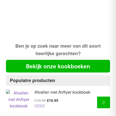
Ben je op zoek naar meer van dit soort
heerlijke gerechten?
Bekijk onze kookboeken
Populaire producten
Afvallen met Airfryer kookboek
Oorspronkelijke
Huidige
€
19.95
€
16.95
prijs
prijs
Gewaardeer
was:
is: