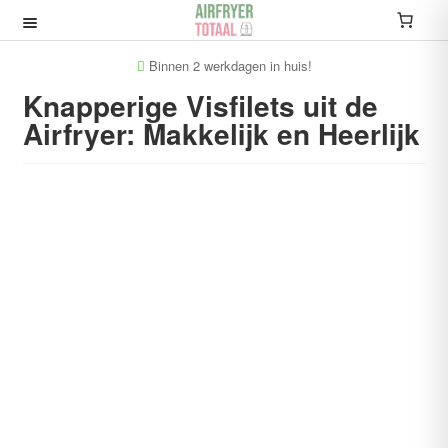
Ga
Ga
door
naar
Recepten
naar
de
Binnen 2 werkdagen in huis!
navigatie
inhoud
Knapperige Visfilets uit de
Submenu
Airfryer: Makkelijk en Heerlijk
uitvouwen
Accessoires
Submenu
uitvouwen
Accessoire sets
Kookboeken
Informatie
Submenu
uitvouwen
Airfryers
Submenu