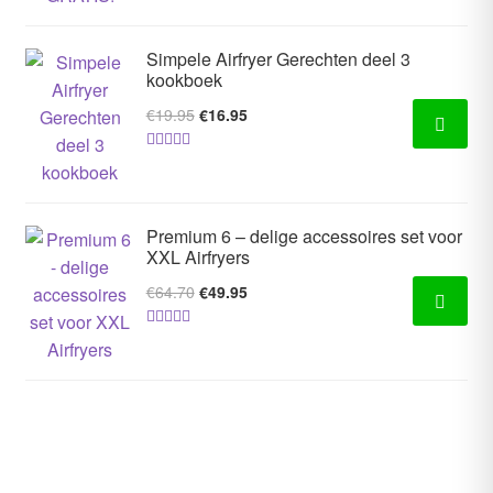
Simpele Airfryer Gerechten deel 3
kookboek
Oorspronkelijke
Huidige
€
19.95
€
16.95
prijs
prijs
Gewaardeer
was:
is:
d
4.66
uit 5
€19.95.
€16.95.
Premium 6 – delige accessoires set voor
XXL Airfryers
Oorspronkelijke
Huidige
€
64.70
€
49.95
prijs
prijs
Gewaardeer
was:
is:
d
4.67
uit 5
€64.70.
€49.95.
ZIN IN WAT LEKKERS?