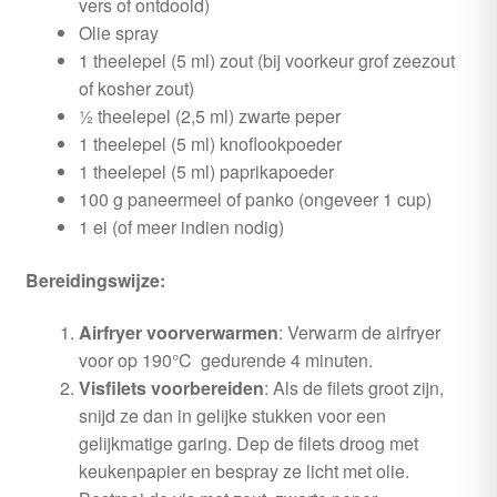
vers of ontdooid)
Olie spray
1 theelepel (5 ml) zout (bij voorkeur grof zeezout
of kosher zout)
½ theelepel (2,5 ml) zwarte peper
1 theelepel (5 ml) knoflookpoeder
1 theelepel (5 ml) paprikapoeder
100 g paneermeel of panko (ongeveer 1 cup)
1 ei (of meer indien nodig)
Bereidingswijze:
Airfryer voorverwarmen
: Verwarm de airfryer
voor op 190°C gedurende 4 minuten.
Visfilets voorbereiden
: Als de filets groot zijn,
snijd ze dan in gelijke stukken voor een
gelijkmatige garing. Dep de filets droog met
keukenpapier en bespray ze licht met olie.