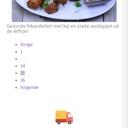
Gezonde frikandellen met kip en zoete aardappel uit
de Airfryer
Berichten
Vorige
1
paginering
…
34
35
36
Volgende