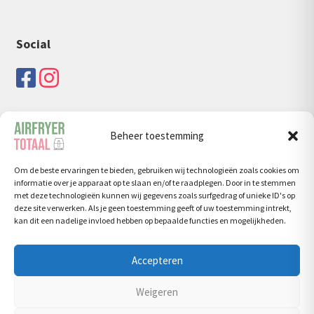
Social
Beheer toestemming
Zoeken
Om de beste ervaringen te bieden, gebruiken wij technologieën zoals cookies om
Zoeken
Zoeken
informatie over je apparaat op te slaan en/of te raadplegen. Door in te stemmen
naar:
met deze technologieën kunnen wij gegevens zoals surfgedrag of unieke ID's op
deze site verwerken. Als je geen toestemming geeft of uw toestemming intrekt,
kan dit een nadelige invloed hebben op bepaalde functies en mogelijkheden.
Accepteren
© Airfryertotaal.nl 2026
Weigeren
Privacy Policy