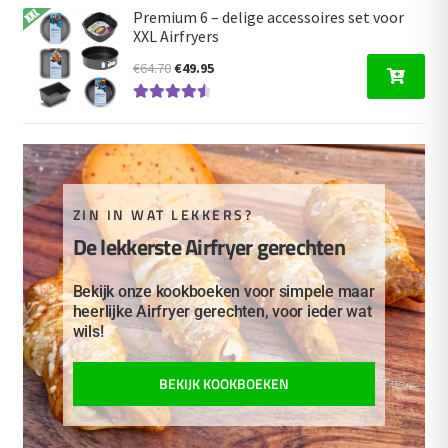
€19.95.
€16.95.
Premium 6 – delige accessoires set voor
XXL Airfryers
Oorspronkelijke
Huidige
€
64.70
€
49.95
prijs
prijs
Gewaardeer
was:
is:
d
4.67
uit 5
€64.70.
€49.95.
ZIN IN WAT LEKKERS?
De lekkerste Airfryer gerechten
Bekijk onze kookboeken voor simpele maar
heerlijke Airfryer gerechten, voor ieder wat
wils!
BEKIJK KOOKBOEKEN