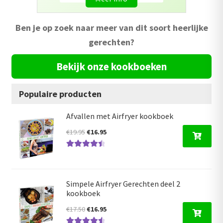
Ben je op zoek naar meer van dit soort heerlijke
gerechten?
Bekijk onze kookboeken
Populaire producten
Afvallen met Airfryer kookboek
Oorspronkelijke
Huidige
€
19.95
€
16.95
prijs
prijs
Gewaardeer
was:
is:
d
4.59
uit 5
€19.95.
€16.95.
Simpele Airfryer Gerechten deel 2
kookboek
Oorspronkelijke
Huidige
€
17.50
€
16.95
prijs
prijs