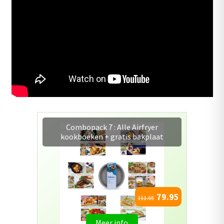
Simpele Airfryer Gerechten deel 3
kookboek
16.95
19.95
Meer info