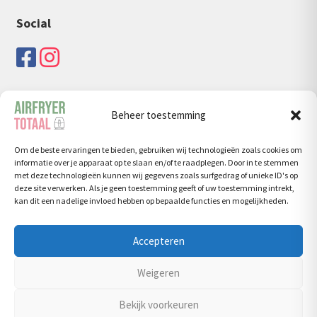
Social
Beheer toestemming
Zoeken
Om de beste ervaringen te bieden, gebruiken wij technologieën zoals cookies om
Zoeken
Zoeken
informatie over je apparaat op te slaan en/of te raadplegen. Door in te stemmen
naar:
met deze technologieën kunnen wij gegevens zoals surfgedrag of unieke ID's op
deze site verwerken. Als je geen toestemming geeft of uw toestemming intrekt,
kan dit een nadelige invloed hebben op bepaalde functies en mogelijkheden.
Accepteren
© Airfryertotaal.nl 2026
Weigeren
Privacy Policy
Bekijk voorkeuren