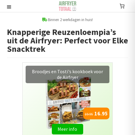
Ga
Ga
door
naar
Recepten
naar
de
Binnen 2 werkdagen in huis!
navigatie
inhoud
Knapperige Reuzenloempia’s
Submenu
uit de Airfryer: Perfect voor Elke
uitvouwen
Accessoires
Snacktrek
Submenu
uitvouwen
Accessoire sets
Afvallen met Airfryer kookboek
Kookboeken
Informatie
Submenu
16.95
uitvouwen
19.95
Airfryers
Meer info
Submenu