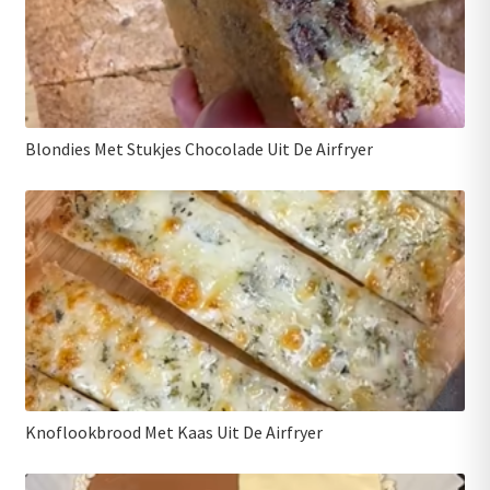
Blondies Met Stukjes Chocolade Uit De Airfryer
Knoflookbrood Met Kaas Uit De Airfryer