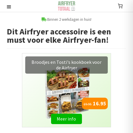
Ga
Ga
door
naar
Recepten
naar
de
Binnen 2 werkdagen in huis!
navigatie
inhoud
Dit Airfryer accessoire is een
Submenu
must voor elke Airfryer-fan!
uitvouwen
Accessoires
Submenu
Afvallen met Airfryer kookboek
uitvouwen
Accessoire sets
Kookboeken
Informatie
16.95
19.95
Submenu
uitvouwen
Airfryers
Meer info
Submenu