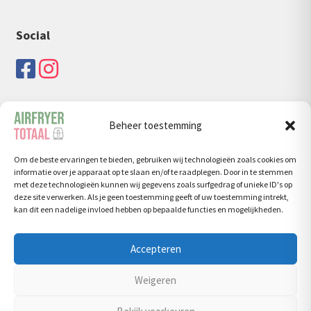
Social
Beheer toestemming
Zoeken
Om de beste ervaringen te bieden, gebruiken wij technologieën zoals cookies om
Zoeken
Zoeken
informatie over je apparaat op te slaan en/of te raadplegen. Door in te stemmen
naar:
met deze technologieën kunnen wij gegevens zoals surfgedrag of unieke ID's op
deze site verwerken. Als je geen toestemming geeft of uw toestemming intrekt,
kan dit een nadelige invloed hebben op bepaalde functies en mogelijkheden.
Accepteren
© Airfryertotaal.nl 2026
Weigeren
Privacy Policy