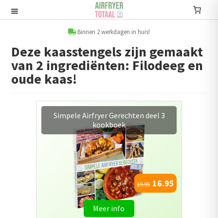
Ga
Ga
door
naar
Recepten
naar
de
Binnen 2 werkdagen in huis!
navigatie
inhoud
Deze kaasstengels zijn gemaakt
Submenu
van 2 ingrediënten: Filodeeg en
uitvouwen
Accessoires
oude kaas!
Submenu
uitvouwen
Accessoire sets
Simpele Airfryer Gerechten deel 3
kookboek
Kookboeken
Informatie
Submenu
16.95
uitvouwen
19.95
Airfryers
Meer info
Submenu