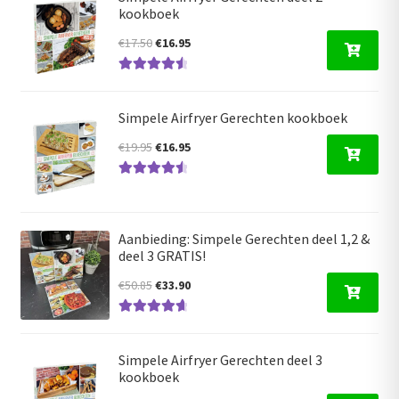
kookboek
Oorspronkelijke
Huidige
€
17.50
€
16.95
prijs
prijs
Gewaardeer
was:
is:
d
4.68
uit 5
€17.50.
€16.95.
Simpele Airfryer Gerechten kookboek
Oorspronkelijke
Huidige
€
19.95
€
16.95
prijs
prijs
Gewaardeer
was:
is:
d
4.63
uit 5
€19.95.
€16.95.
Aanbieding: Simpele Gerechten deel 1,2 &
deel 3 GRATIS!
Oorspronkelijke
Huidige
€
50.85
€
33.90
prijs
prijs
Gewaardeerd
was:
is:
4.80
uit 5
€50.85.
€33.90.
Simpele Airfryer Gerechten deel 3
kookboek