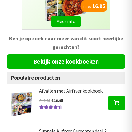
16.95
19.95
Meer info
Ben je op zoek naar meer van dit soort heerlijke
gerechten?
Bekijk onze kookboeken
Populaire producten
Afvallen met Airfryer kookboek
Oorspronkelijke
Huidige
€
19.95
€
16.95
prijs
prijs
Gewaardeer
was:
is:
d
4.59
uit 5
€19.95.
€16.95.
Simpele Airfryer Gerechten deel 2