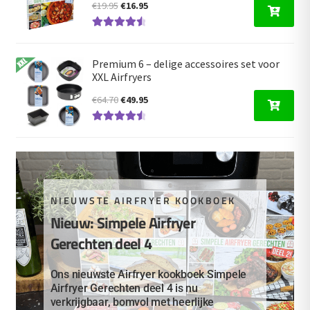
Oorspronkelijke
Huidige
€
19.95
€
16.95
prijs
prijs
Gewaardeer
was:
is:
d
4.66
uit 5
€19.95.
€16.95.
Premium 6 – delige accessoires set voor
XXL Airfryers
Oorspronkelijke
Huidige
€
64.70
€
49.95
prijs
prijs
Gewaardeer
was:
is:
d
4.67
uit 5
€64.70.
€49.95.
NIEUWSTE AIRFRYER KOOKBOEK
Nieuw: Simpele Airfryer
Gerechten deel 4
Ons nieuwste Airfryer kookboek Simpele
Airfryer Gerechten deel 4 is nu
verkrijgbaar, bomvol met heerlijke