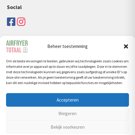
Social
Beheer toestemming
Zoeken
Om de beste ervaringen te bieden, gebruiken wij technologieën zoals cookies om
Zoeken
Zoeken
informatie over je apparaat op te slaan en/of te raadplegen. Door in te stemmen
naar:
met deze technologieën kunnen wij gegevens zoals surfgedrag of unieke ID's op
deze site verwerken. Als je geen toestemming geeft of uw toestemming intrekt,
kan dit een nadelige invloed hebben op bepaalde functies en mogelijkheden.
Accepteren
© Airfryertotaal.nl 2026
Weigeren
Privacy Policy
Bekijk voorkeuren