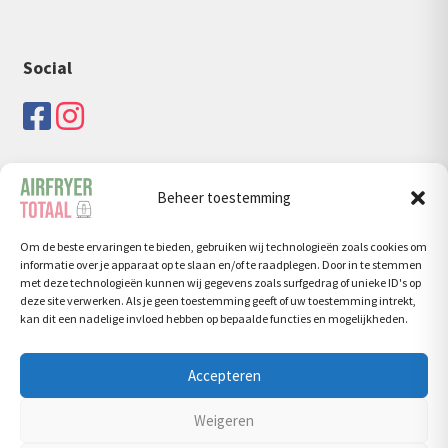
Social
Beheer toestemming
Zoeken
Om de beste ervaringen te bieden, gebruiken wij technologieën zoals cookies om
Zoeken
Zoeken
informatie over je apparaat op te slaan en/of te raadplegen. Door in te stemmen
naar:
met deze technologieën kunnen wij gegevens zoals surfgedrag of unieke ID's op
deze site verwerken. Als je geen toestemming geeft of uw toestemming intrekt,
kan dit een nadelige invloed hebben op bepaalde functies en mogelijkheden.
Accepteren
© Airfryertotaal.nl 2026
Weigeren
Privacy Policy