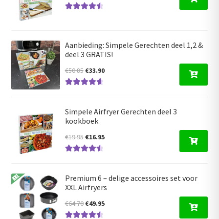
prijs
prijs
Gewaardeer
was:
is:
d
4.63
uit 5
€19.95.
€16.95.
Aanbieding: Simpele Gerechten deel 1,2 &
deel 3 GRATIS!
Oorspronkelijke
Huidige
€
50.85
€
33.90
prijs
prijs
Gewaardeerd
was:
is:
4.80
uit 5
€50.85.
€33.90.
Simpele Airfryer Gerechten deel 3
kookboek
Oorspronkelijke
Huidige
€
19.95
€
16.95
prijs
prijs
Gewaardeer
was:
is:
d
4.66
uit 5
€19.95.
€16.95.
Premium 6 – delige accessoires set voor
XXL Airfryers
Oorspronkelijke
Huidige
€
64.70
€
49.95
prijs
prijs