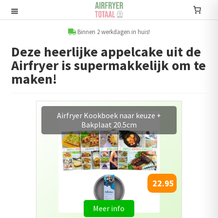
Ga
Ga
door
naar
Recepten
naar
de
Binnen 2 werkdagen in huis!
navigatie
inhoud
Deze heerlijke appelcake uit de
Submenu
Airfryer is supermakkelijk om te
uitvouwen
Accessoires
maken!
Submenu
uitvouwen
Accessoire sets
Exclusieve aanbieding: Airfryer
kookboeken 2 + 1 Gratis!
Kookboeken
Informatie
Submenu
33.90
uitvouwen
Airfryers
Meer info
Submenu