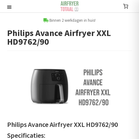
Ga
Ga
door
naar
Recepten
naar
de
Binnen 2 werkdagen in huis!
navigatie
inhoud
Philips Avance Airfryer XXL
Submenu
HD9762/90
uitvouwen
Accessoires
Submenu
uitvouwen
Accessoire sets
Kookboeken
Informatie
Submenu
uitvouwen
Philips Avance Airfryer XXL HD9762/90
Airfryers
Specificaties:
Submenu