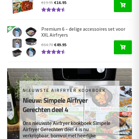
Oorspronkelijke
Huidige
€
19.95
€
16.95
prijs
prijs
Gewaardeer
was:
is:
d
4.66
uit 5
€19.95.
€16.95.
Premium 6 – delige accessoires set voor
XXL Airfryers
Oorspronkelijke
Huidige
€
64.70
€
49.95
prijs
prijs
Gewaardeer
was:
is:
d
4.67
uit 5
€64.70.
€49.95.
NIEUWSTE AIRFRYER KOOKBOEK
Nieuw: Simpele Airfryer
Gerechten deel 4
Ons nieuwste Airfryer kookboek Simpele
Airfryer Gerechten deel 4 is nu
verkrijgbaar, bomvol met heerlijke