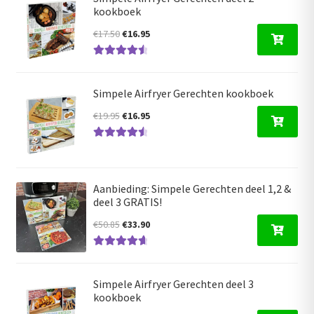
kookboek
Oorspronkelijke
Huidige
€
17.50
€
16.95
prijs
prijs
Gewaardeer
was:
is:
d
4.68
uit 5
€17.50.
€16.95.
Simpele Airfryer Gerechten kookboek
Oorspronkelijke
Huidige
€
19.95
€
16.95
prijs
prijs
Gewaardeer
was:
is:
d
4.63
uit 5
€19.95.
€16.95.
Aanbieding: Simpele Gerechten deel 1,2 &
deel 3 GRATIS!
Oorspronkelijke
Huidige
€
50.85
€
33.90
prijs
prijs
Gewaardeerd
was:
is:
4.80
uit 5
€50.85.
€33.90.
Simpele Airfryer Gerechten deel 3
kookboek