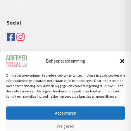
Social
Beheer toestemming
Zoeken
Om de beste ervaringen te bieden, gebruiken wij technologieën zoals cookies om
Zoeken
Zoeken
informatie over je apparaat op te slaan en/of te raadplegen. Door in te stemmen
naar:
met deze technologieën kunnen wij gegevens zoals surfgedrag of unieke ID's op
deze site verwerken. Als je geen toestemming geeft of uw toestemming intrekt,
kan dit een nadelige invloed hebben op bepaalde functies en mogelijkheden.
Accepteren
© Airfryertotaal.nl 2026
Weigeren
Privacy Policy