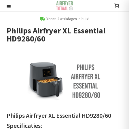
Ga
Ga
door
naar
Recepten
naar
de
Binnen 2 werkdagen in huis!
navigatie
inhoud
Philips Airfryer XL Essential
Submenu
HD9280/60
uitvouwen
Accessoires
Submenu
uitvouwen
Accessoire sets
Kookboeken
Informatie
Submenu
uitvouwen
Philips Airfryer XL Essential HD9280/60
Airfryers
Specificaties:
Submenu