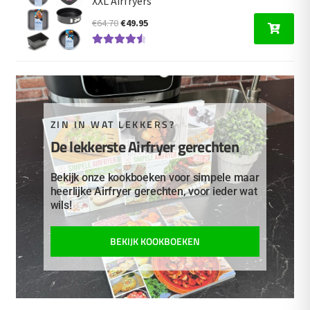
XXL Airfryers
Oorspronkelijke
Huidige
€
64.70
€
49.95
prijs
prijs
Gewaardeer
was:
is:
d
4.67
uit 5
€64.70.
€49.95.
ZIN IN WAT LEKKERS?
De lekkerste Airfryer gerechten
Bekijk onze kookboeken voor simpele maar
heerlijke Airfryer gerechten, voor ieder wat
wils!
BEKIJK KOOKBOEKEN