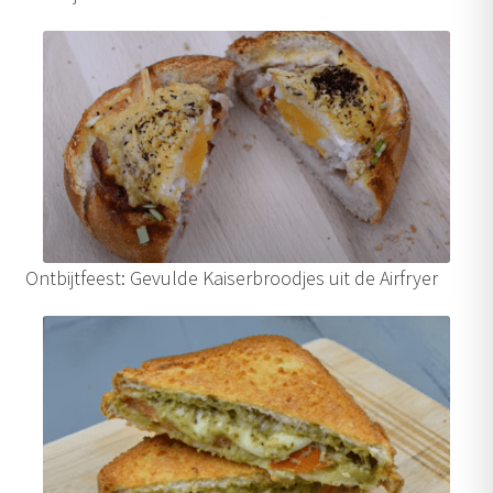
uitvouwen
Outlet
Ontbijtfeest: Gevulde Kaiserbroodjes uit de Airfryer