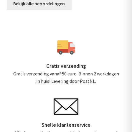
Bekijk alle beoordelingen
r
d
e
e
r
d
0
u
i
t
Gratis verzending
5
Gratis verzending vanaf 50 euro. Binnen 2 werkdagen
in huis! Levering door PostNL.
Snelle klantenservice