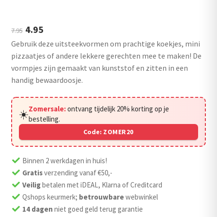
uitvouwen
Outlet
Oorspronkelijke
Huidige
4.95
7.95
Gebruik deze uitsteekvormen om prachtige koekjes, mini
prijs
prijs
pizzaatjes of andere lekkere gerechten mee te maken! De
was:
is:
vormpjes zijn gemaakt van kunststof en zitten in een
€7.95.
€4.95.
handig bewaardoosje.
Zomersale:
ontvang tijdelijk 20% korting op je
☀️
bestelling.
Code:
ZOMER20
Binnen 2 werkdagen in huis!
Gratis
verzending vanaf €50,-
Veilig
betalen met iDEAL, Klarna of Creditcard
Qshops keurmerk;
betrouwbare
webwinkel
14 dagen
niet goed geld terug garantie