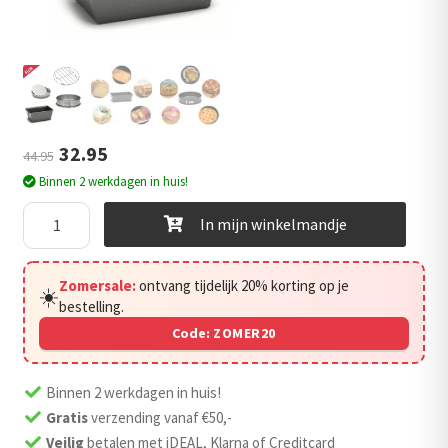
uitvouwen
Outlet
Oorspronkelijke
Huidige
32.95
44.95
Binnen 2 werkdagen in huis!
prijs
prijs
4
was:
is:
In mijn winkelmandje
-
€44.95.
€32.95.
delige
Zomersale:
ontvang tijdelijk 20% korting op je
accessoires
☀️
bestelling.
set
Code:
ZOMER20
voor
kleine
Airfryers
Binnen 2 werkdagen in huis!
aantal
Gratis
verzending vanaf €50,-
Veilig
betalen met iDEAL, Klarna of Creditcard