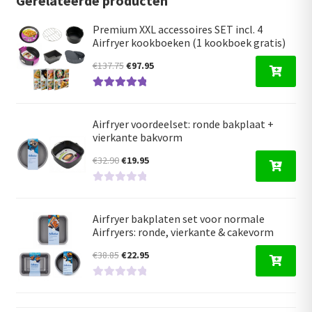
Gerelateerde producten
Premium XXL accessoires SET incl. 4
Airfryer kookboeken (1 kookboek gratis)
Oorspronkelijke
Huidige
€
137.75
€
97.95
prijs
prijs
Gewaardeerd
was:
is:
5.00
uit 5
€137.75.
€97.95.
Airfryer voordeelset: ronde bakplaat +
vierkante bakvorm
Oorspronkelijke
Huidige
€
32.90
€
19.95
prijs
prijs
G
was:
is:
e
€32.90.
€19.95.
Airfryer bakplaten set voor normale
w
Airfryers: ronde, vierkante & cakevorm
a
Oorspronkelijke
Huidige
a
€
38.85
€
22.95
r
prijs
prijs
d
G
was:
is:
e
e
€38.85.
€22.95.