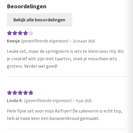
e
w
Beoordelingen
r
a
d
a
Bekijk alle beoordelingen
0
r
u
d
i
e
Keesje
(geverifieerde eigenaar)
–
Gewaarde
t
22 maart 2025
e
5
erd
4
uit 5
r
Leuke set, maar de springvorm is iets te klein voor mij. Als
d
je creatief wilt zijn met taarten, zoek je misschien iets
0
groters. Verder wel goed!
u
i
t
5
Linda K.
(geverifieerde eigenaar)
–
Gewaardeerd
9 juli 2025
5
uit 5
Hele fijne set voor mijn Airfryer! De cakevorm is echt top,
heb al twee keer een bananenbrood gemaakt.