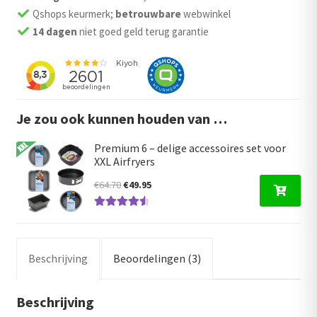
Qshops keurmerk;
betrouwbare
webwinkel
14 dagen
niet goed geld terug garantie
Je zou ook kunnen houden van …
Premium 6 – delige accessoires set voor
XXL Airfryers
Oorspronkelijke
Huidige
€
64.70
€
49.95
prijs
prijs
Gewaardeer
was:
is:
d
4.67
uit 5
€64.70.
€49.95.
Beschrijving
Beoordelingen (3)
Beschrijving