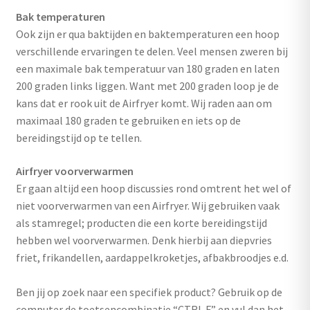
uitvouwen
Bak temperaturen
Outlet
Ook zijn er qua baktijden en baktemperaturen een hoop
verschillende ervaringen te delen. Veel mensen zweren bij
een maximale bak temperatuur van 180 graden en laten
200 graden links liggen. Want met 200 graden loop je de
kans dat er rook uit de Airfryer komt. Wij raden aan om
maximaal 180 graden te gebruiken en iets op de
bereidingstijd op te tellen.
Airfryer voorverwarmen
Er gaan altijd een hoop discussies rond omtrent het wel of
niet voorverwarmen van een Airfryer. Wij gebruiken vaak
als stamregel; producten die een korte bereidingstijd
hebben wel voorverwarmen. Denk hierbij aan diepvries
friet, frikandellen, aardappelkroketjes, afbakbroodjes e.d.
Ben jij op zoek naar een specifiek product? Gebruik op de
computer de toetsencombinatie “CTRL F” en vul dan het