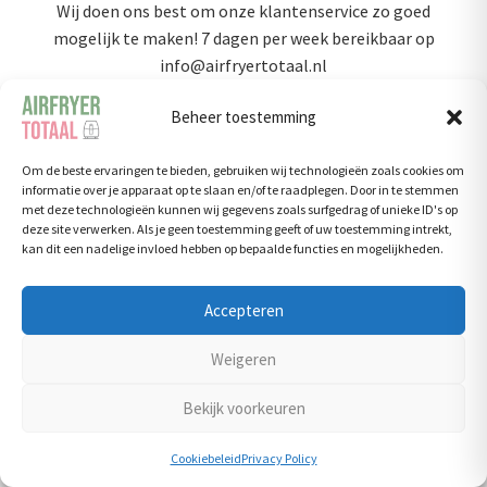
Wij doen ons best om onze klantenservice zo goed
mogelijk te maken! 7 dagen per week bereikbaar op
info@airfryertotaal.nl
Beheer toestemming
Om de beste ervaringen te bieden, gebruiken wij technologieën zoals cookies om
informatie over je apparaat op te slaan en/of te raadplegen. Door in te stemmen
met deze technologieën kunnen wij gegevens zoals surfgedrag of unieke ID's op
Niet goed? Geld terug!
deze site verwerken. Als je geen toestemming geeft of uw toestemming intrekt,
kan dit een nadelige invloed hebben op bepaalde functies en mogelijkheden.
Als je binnen 14 dagen om wat voor reden dan ook
niet tevreden bent met het product krijg je gewoon
Accepteren
je geld terug!
Weigeren
Bekijk voorkeuren
Cookiebeleid
Privacy Policy
Klantenservice