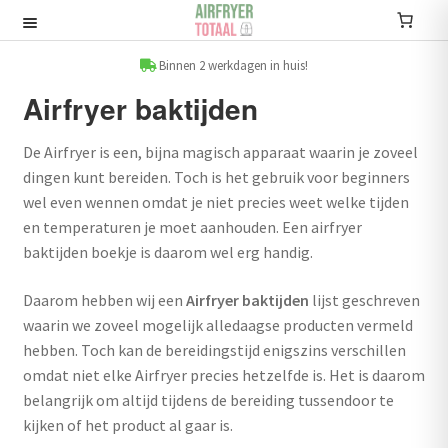
Ga
Ga
door
naar
Recepten
naar
de
Binnen 2 werkdagen in huis!
navigatie
inhoud
Airfryer baktijden
Submenu
uitvouwen
Accessoires
De Airfryer is een, bijna magisch apparaat waarin je zoveel
dingen kunt bereiden. Toch is het gebruik voor beginners
Submenu
wel even wennen omdat je niet precies weet welke tijden
uitvouwen
en temperaturen je moet aanhouden. Een airfryer
Accessoire sets
baktijden boekje is daarom wel erg handig.
Kookboeken
Daarom hebben wij een
Airfryer baktijden
lijst geschreven
Informatie
waarin we zoveel mogelijk alledaagse producten vermeld
hebben. Toch kan de bereidingstijd enigszins verschillen
Submenu
omdat niet elke Airfryer precies hetzelfde is. Het is daarom
uitvouwen
Airfryers
belangrijk om altijd tijdens de bereiding tussendoor te
kijken of het product al gaar is.
Submenu